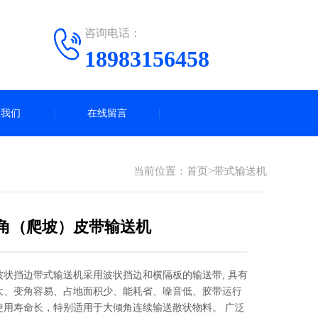
咨询电话：
18983156458
系我们
在线留言
当前位置：
首页
>
带式输送机
角（爬坡）皮带输送机
波状挡边带式输送机采用波状挡边和横隔板的输送带, 具有
大、变角容易、占地面积少、能耗省、噪音低、胶带运行
使用寿命长，特别适用于大倾角连续输送散状物料。 广泛