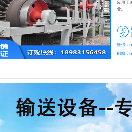
应用于
业。
微信：cqh
邮箱：cqh