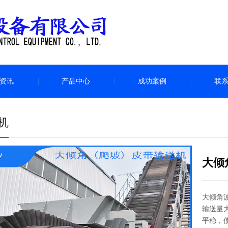
资讯
产品中心
成功案例
联
机
大倾
大倾角
输送量
平稳，